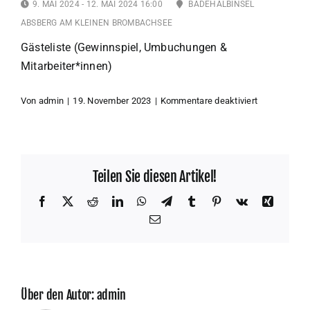
INFOS
9. MAI 2024 - 12. MAI 2024 16:00
BADEHALBINSEL
ABSBERG AM KLEINEN BROMBACHSEE
Gästeliste (Gewinnspiel, Umbuchungen &
GALERIE
Mitarbeiter*innen)
KONTAKT
für
Von
admin
|
19. November 2023
|
Kommentare deaktiviert
manuelle
Gästeliste
–
WARENKORB
MeinSeenlan
Teilen Sie diesen Artikel!
CamperFesti
2024
Facebook
X
Reddit
LinkedIn
WhatsApp
Telegram
Tumblr
Pinterest
Vk
Xing
E-
Mail
Über den Autor:
admin