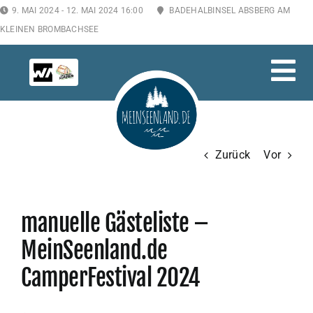
Zum
9. MAI 2024 - 12. MAI 2024 16:00
BADEHALBINSEL ABSBERG AM
Inhalt
KLEINEN BROMBACHSEE
springen
Tog
Nav
HOME
Zurück
Vor
TICKETS 2026
manuelle Gästeliste –
LOCATION
MeinSeenland.de
PROGRAMM
CamperFestival 2024